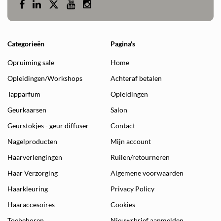
Categorieën
Pagina's
Opruiming sale
Home
Opleidingen/Workshops
Achteraf betalen
Tapparfum
Opleidingen
Geurkaarsen
Salon
Geurstokjes - geur diffuser
Contact
Nagelproducten
Mijn account
Haarverlengingen
Ruilen/retourneren
Haar Verzorging
Algemene voorwaarden
Haarkleuring
Privacy Policy
Haaraccesoires
Cookies
Toebehoren
Nieuwsbrief aanmelden