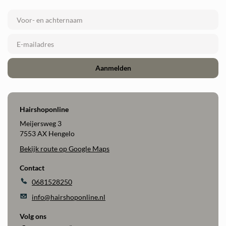
Aanmelden
Hairshoponline
Meijersweg 3
7553 AX Hengelo
Bekijk route op Google Maps
Contact
0681528250
info@hairshoponline.nl
Volg ons