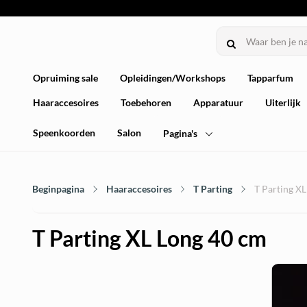
Opruiming sale
Opleidingen/Workshops
Tapparfum
Haaraccesoires
Toebehoren
Apparatuur
Uiterlijk
Speenkoorden
Salon
Pagina's
Beginpagina
Haaraccesoires
T Parting
T Parting X
T Parting XL Long 40 cm