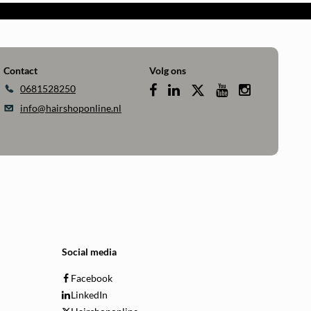
Contact
Volg ons
0681528250
info@hairshoponline.nl
Social media
Facebook
LinkedIn