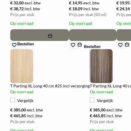
€ 32,00
excl. btw
€ 14,95
excl. btw
€ 19,95
€ 38,72
incl. btw
€ 18,09
incl. btw
€ 24,14
Prijs per stuk
Prijs per stuk (50 ml)
Prijs pe
Op voorraad
Op voorraad
Op voo
remove
add
remove
add
remove
Bestellen
Bestellen
T Parting XL Long 40 cm #25 incl verzorging
T Parting XL Long 40 c
Op voorraad
Op voorraad
Vergelijk
Vergelijk
€ 385,00
excl. btw
€ 385,00
excl. btw
€ 465,85
incl. btw
€ 465,85
incl. btw
Prijs per stuk
Prijs per stuk
Op voorraad
Op voorraad