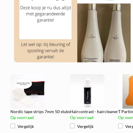
Nordic tape strips 7mm 50 stuks
Haircontrast - haircleaner
T Partin
Op voorraad
Op voorraad
Op voo
Vergelijk
Vergelijk
Verg