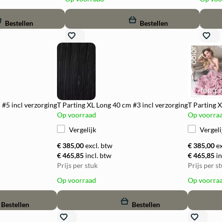
remove
add
remove
Bestellen
Bestellen
 #5 incl verzorging
T Parting XL Long 40 cm #3 incl verzorging
T Parting 
Op voorraad
Op voorra
Vergelijk
Vergeli
€ 385,00
excl. btw
€ 385,00
e
€ 465,85
incl. btw
€ 465,85
in
Prijs per stuk
Prijs per s
Op voorraad
Op voorra
remove
add
remove
Bestellen
Bestellen