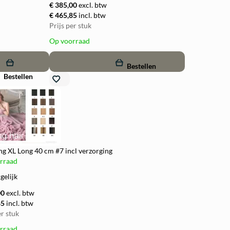
€ 385,00
excl. btw
€ 465,85
incl. btw
Prijs per stuk
Op voorraad
d
remove
add
Bestellen
Bestellen
ng XL Long 40 cm #7 incl verzorging
rraad
gelijk
00
excl. btw
85
incl. btw
er stuk
rraad