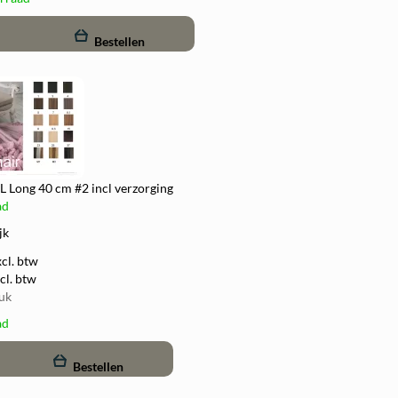
add
Bestellen
XL Long 40 cm #2 incl verzorging
ad
jk
xcl. btw
cl. btw
tuk
ad
add
Bestellen