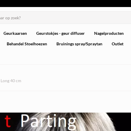
Geurkaarsen
Geurstokjes - geur diffuser
Nagelproducten
Behandel Stoelhoezen
Bruinings spray/Spraytan
Outlet
L Long 40 cm