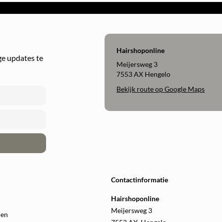
Hairshoponline
e updates te
Meijersweg 3
7553 AX Hengelo
Bekijk route op Google Maps
Contactinformatie
Hairshoponline
Meijersweg 3
len