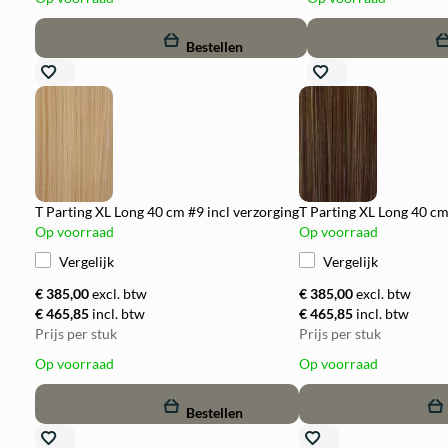
remove
add
remove
add
Bestellen
T Parting XL Long 40 cm #9 incl verzorging
T Parting XL Long 40 cm
Op voorraad
Op voorraad
Vergelijk
Vergelijk
€ 385,00
excl. btw
€ 385,00
excl. btw
€ 465,85
incl. btw
€ 465,85
incl. btw
Prijs per stuk
Prijs per stuk
Op voorraad
Op voorraad
remove
add
remove
add
Bestellen