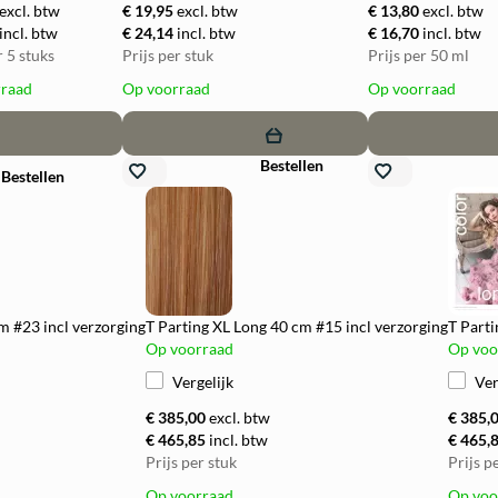
excl. btw
€ 19,95
excl. btw
€ 13,80
excl. btw
incl. btw
€ 24,14
incl. btw
€ 16,70
incl. btw
r 5 stuks
Prijs per stuk
Prijs per 50 ml
rraad
Op voorraad
Op voorraad
add
remove
add
remove
ad
Bestellen
Bestellen
m #23 incl verzorging
T Parting XL Long 40 cm #15 incl verzorging
T Parti
Op voorraad
Op voo
Vergelijk
Ver
€ 385,00
excl. btw
€ 385,
€ 465,85
incl. btw
€ 465,
Prijs per stuk
Prijs p
Op voorraad
Op voo