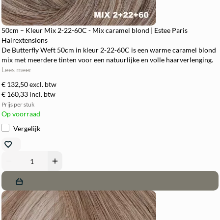
50cm – Kleur Mix 2-22-60C - Mix caramel blond | Estee Paris
Hairextensions
De Butterfly Weft 50cm in kleur 2-22-60C is een warme caramel blond
mix met meerdere tinten voor een natuurlijke en volle haarverlenging.
Lees meer
€ 132,50
excl. btw
€ 160,33
incl. btw
Prijs per stuk
Op voorraad
Vergelijk
remove
add