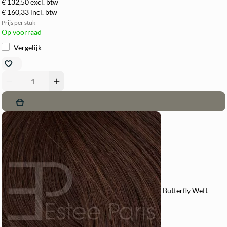
€ 132,50
excl. btw
€ 160,33
incl. btw
Prijs per stuk
Op voorraad
Vergelijk
remove
add
Butterfly Weft