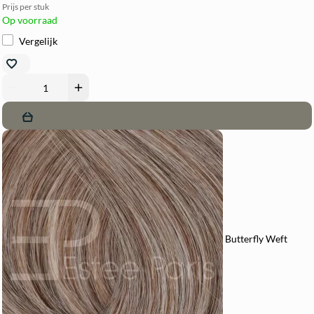
Prijs per stuk
Op voorraad
Vergelijk
remove
add
Butterfly Weft