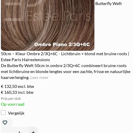
Butterfly Weft
50cm – Kleur Ombre 2/3Q+6C - Lichtbruin + blond met bruine roots |
Estee Paris Hairextensions
De Butterfly Weft 50cm in ombre 2/3Q+6C combineert bruine roots
met lichtbruine en blonde lengtes voor een zachte, frisse en natuurlijke
haarverlenging.
Lees meer
€ 132,50
excl. btw
€ 160,33
incl. btw
Prijs per stuk
Op voorraad
Vergelijk
remove
add