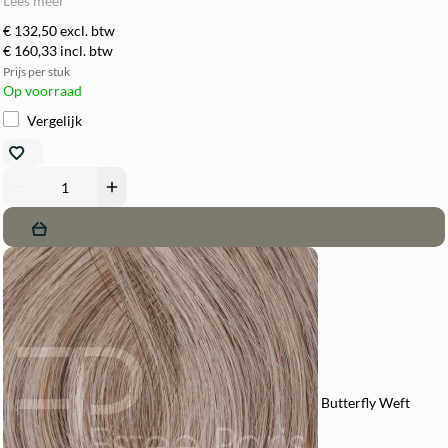
Lees meer
€ 132,50
excl. btw
€ 160,33
incl. btw
Prijs per stuk
Op voorraad
Vergelijk
remove
add
Butterfly Weft