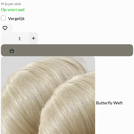
Prijs per stuk
Op voorraad
Vergelijk
remove
add
Butterfly Weft