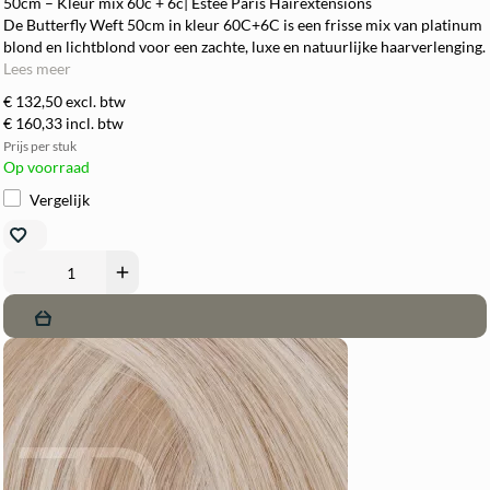
50cm – Kleur mix 60c + 6c| Estee Paris Hairextensions
De Butterfly Weft 50cm in kleur 60C+6C is een frisse mix van platinum
blond en lichtblond voor een zachte, luxe en natuurlijke haarverlenging.
Lees meer
€ 132,50
excl. btw
€ 160,33
incl. btw
Prijs per stuk
Op voorraad
Vergelijk
remove
add