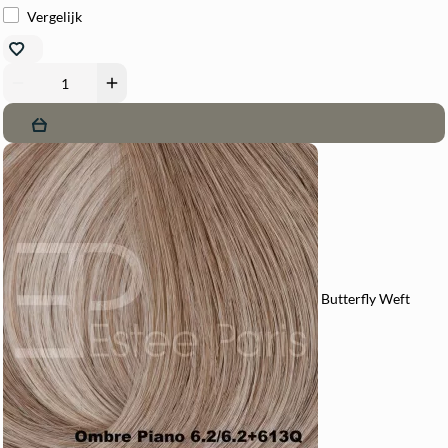
Vergelijk
remove
add
Butterfly Weft