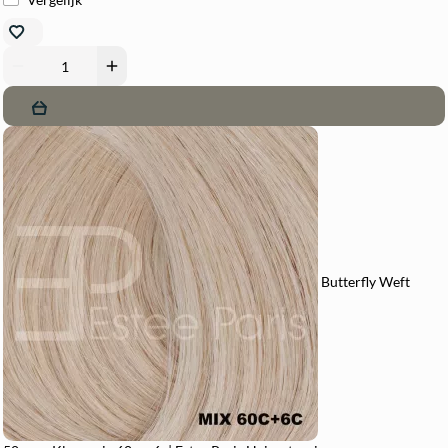
remove
add
Butterfly Weft