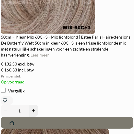
50cm – Kleur Mix 60C+3 - Mix lichtblond | Estee Paris Hairextensions
De Butterfly Weft 50cm in kleur 60C+3 is een frisse lichtblonde mix
met natuurlijke schakeringen voor een zachte en stralende
haarverlenging.
Lees meer
€ 132,50
excl. btw
€ 160,33
incl. btw
Prijs per stuk
Op voorraad
Vergelijk
remove
add