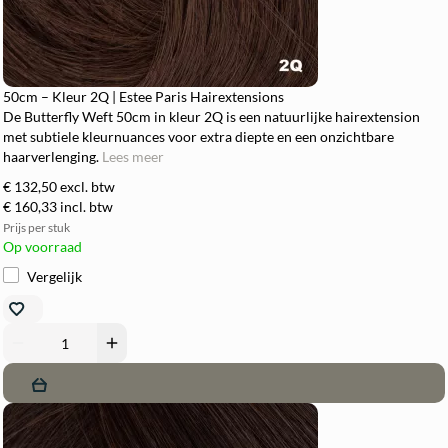
50cm – Kleur 2Q | Estee Paris Hairextensions
De Butterfly Weft 50cm in kleur 2Q is een natuurlijke hairextension
met subtiele kleurnuances voor extra diepte en een onzichtbare
haarverlenging.
Lees meer
€ 132,50
excl. btw
€ 160,33
incl. btw
Prijs per stuk
Op voorraad
Vergelijk
remove
add