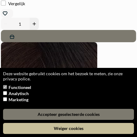
Vergelijk
remove
add
Deze website gebruikt cookies om het bezoek te meten, zie onze
privacy police.
Functioneel
Butterfly Weft
Analytisch
Marketing
Accepteer geselecteerde cookies
Weiger cookies