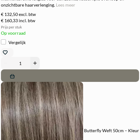
onzichtbare haarverlenging.
Lees meer
€ 132,50
excl. btw
€ 160,33
incl. btw
Prijs per stuk
Op voorraad
Vergelijk
remove
add
Butterfly Weft 50cm – Kleur