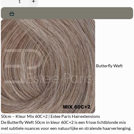
remove
add
Butterfly Weft
50cm – Kleur Mix 60C+2 | Estee Paris Hairextensions
De Butterfly Weft 50cm in kleur 60C+2 is een frisse lichtblonde mix
met subtiele nuances voor een natuurlijke en stralende haarverlenging.