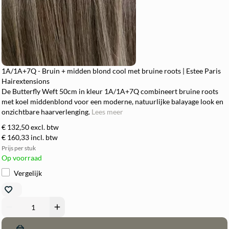
1A/1A+7Q - Bruin + midden blond cool met bruine roots | Estee Paris
Hairextensions
De Butterfly Weft 50cm in kleur 1A/1A+7Q combineert bruine roots
met koel middenblond voor een moderne, natuurlijke balayage look en
onzichtbare haarverlenging.
Lees meer
€ 132,50
excl. btw
€ 160,33
incl. btw
Prijs per stuk
Op voorraad
Vergelijk
remove
add